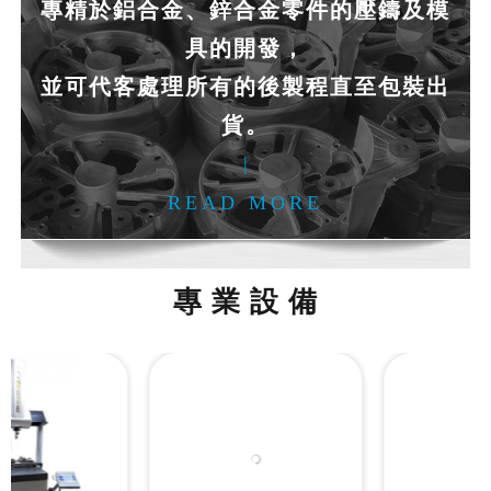
專精於鋁合金、鋅合金零件的壓鑄及模
具的開發，
並可代客處理所有的後製程直至包裝出
貨。
|
READ MORE
專 業 設 備
Previous
Ne